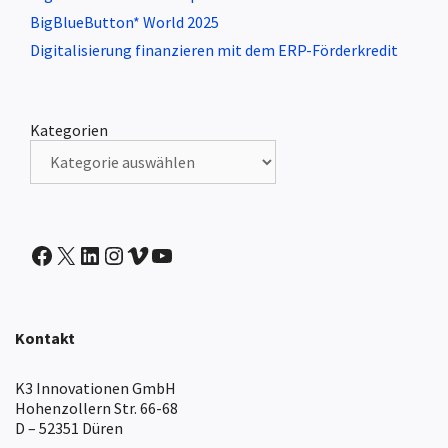
BigBlueButton* World 2025
Digitalisierung finanzieren mit dem ERP-Förderkredit
Kategorien
IntranetBOX auf Facebook
X
IntranetBOX auf LinkedIn
IntranetBOX auf Instagram
IntranetBOX auf Vimeo
IntranetBOX auf Youtube
Kontakt
K3 Innovationen GmbH
Hohenzollern Str. 66-68
D – 52351 Düren