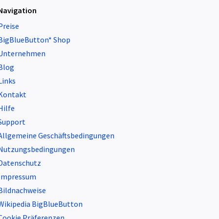
Navigation
Preise
BigBlueButton* Shop
Unternehmen
Blog
Links
Kontakt
Hilfe
Support
Allgemeine Geschäftsbedingungen
Nutzungsbedingungen
Datenschutz
Impressum
Bildnachweise
Wikipedia BigBlueButton
Cookie Präferenzen