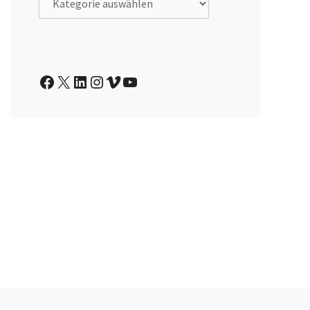
IntranetBOX auf Facebook
X
IntranetBOX auf LinkedIn
IntranetBOX auf Instagram
IntranetBOX auf Vimeo
IntranetBOX auf Youtube