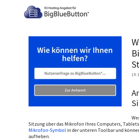
Zum
Inhalt
springen
W
B
S
19.
A
Si
Wen
Sitzung über das Mikrofon Ihres Computers, Tablets 
Mikrofon-Symbol
in der unteren Toolbar und könne
aufheben.