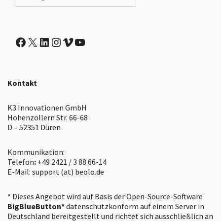
IntranetBOX auf Facebook
X
IntranetBOX auf LinkedIn
IntranetBOX auf Instagram
IntranetBOX auf Vimeo
IntranetBOX auf Youtube
Kontakt
K3 Innovationen GmbH
Hohenzollern Str. 66-68
D – 52351 Düren
Kommunikation:
Telefon
:
+49 2421 / 3 88 66-14
E-Mail: support (at) beolo.de
* Dieses Angebot wird auf Basis der Open-Source-Software
BigBlueButton*
datenschutzkonform auf einem Server in
Deutschland bereitgestellt und richtet sich ausschließlich an