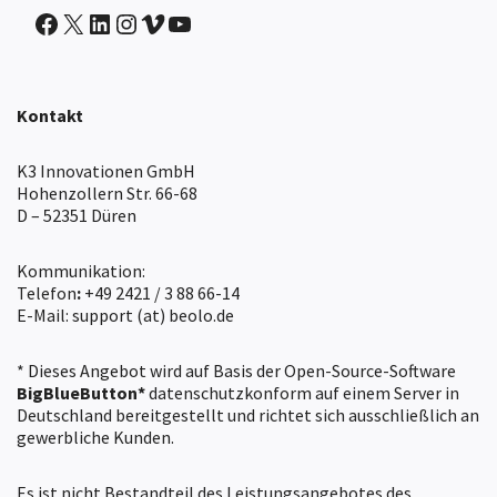
IntranetBOX auf Facebook
X
IntranetBOX auf LinkedIn
IntranetBOX auf Instagram
IntranetBOX auf Vimeo
IntranetBOX auf Youtube
Kontakt
K3 Innovationen GmbH
Hohenzollern Str. 66-68
D – 52351 Düren
Kommunikation:
Telefon
:
+49 2421 / 3 88 66-14
E-Mail: support (at) beolo.de
* Dieses Angebot wird auf Basis der Open-Source-Software
BigBlueButton*
datenschutzkonform auf einem Server in
Deutschland bereitgestellt und richtet sich ausschließlich an
gewerbliche Kunden.
Es ist nicht Bestandteil des Leistungsangebotes des