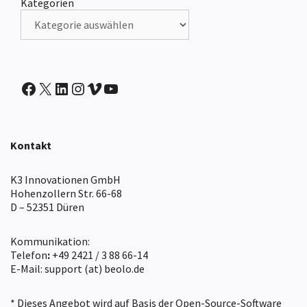
Kategorien
IntranetBOX auf Facebook
X
IntranetBOX auf LinkedIn
IntranetBOX auf Instagram
IntranetBOX auf Vimeo
IntranetBOX auf Youtube
Kontakt
K3 Innovationen GmbH
Hohenzollern Str. 66-68
D – 52351 Düren
Kommunikation:
Telefon
:
+49 2421 / 3 88 66-14
E-Mail: support (at) beolo.de
* Dieses Angebot wird auf Basis der Open-Source-Software