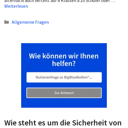
alternativ auch verteilt auf 6 Klassen à 25 Schüler oder …
Weiterlesen
Kategorien
Allgemeine Fragen
Wie steht es um die Sicherheit von