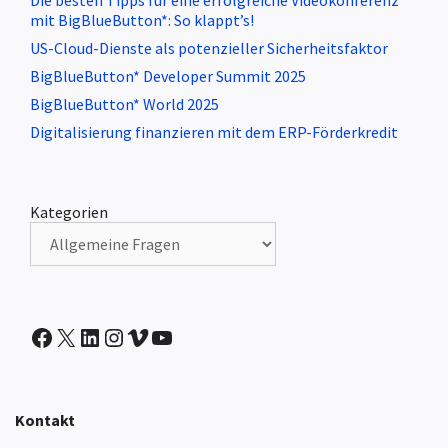
Die besten Tipps für eine erfolgreiche Videokonferenz
mit BigBlueButton*: So klappt’s!
US-Cloud-Dienste als potenzieller Sicherheitsfaktor
BigBlueButton* Developer Summit 2025
BigBlueButton* World 2025
Digitalisierung finanzieren mit dem ERP-Förderkredit
Kategorien
IntranetBOX auf Facebook
X
IntranetBOX auf LinkedIn
IntranetBOX auf Instagram
IntranetBOX auf Vimeo
IntranetBOX auf Youtube
Kontakt