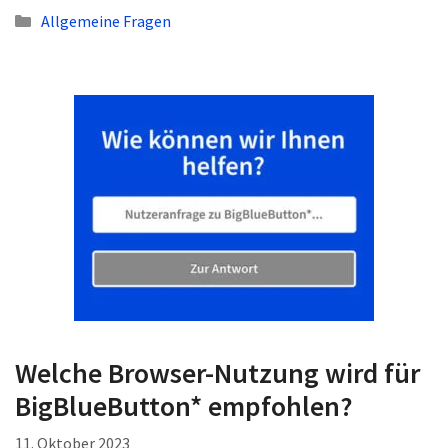
Kategorien
Allgemeine Fragen
Welche Browser-Nutzung wird für
BigBlueButton* empfohlen?
11. Oktober 2023