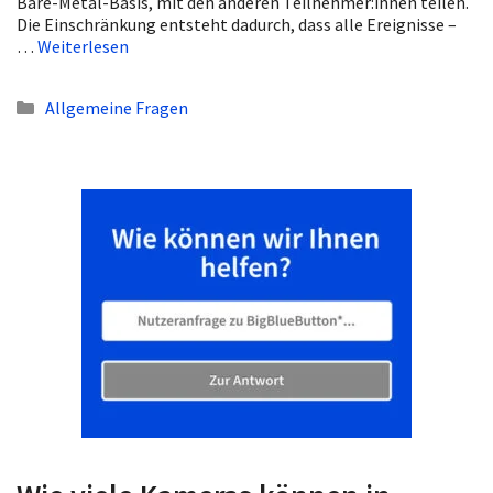
Bare-Metal-Basis, mit den anderen Teilnehmer:innen teilen.
Die Einschränkung entsteht dadurch, dass alle Ereignisse –
…
Weiterlesen
Kategorien
Allgemeine Fragen